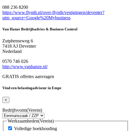
088 236 8200
https://www.flynth.nl/over-flynth/vestigingen/deventer?
utm_source=Google%20Mybusiness
Van Hanze Bedrijfsadvies & Business Control
Zutphenseweg 6
7418 AJ Deventer
Nederland
0570 746 026
http://www.vanhanze.nl/
GRATIS offertes aanvragen
Vind een belastingadviseur in Empe
×
Bedrijfsvorm
(Vereist)
Werkzaamheden
(Vereist)
Volledige boekhouding