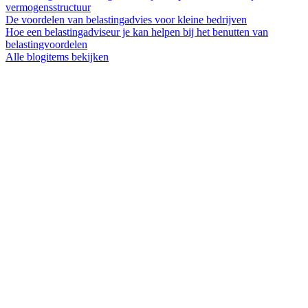
vermogensstructuur
De voordelen van belastingadvies voor kleine bedrijven
Hoe een belastingadviseur je kan helpen bij het benutten van
belastingvoordelen
Alle blogitems bekijken