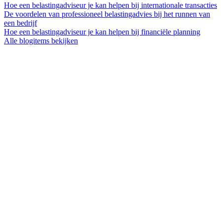
Hoe een belastingadviseur je kan helpen bij internationale transacties
De voordelen van professioneel belastingadvies bij het runnen van
een bedrijf
Hoe een belastingadviseur je kan helpen bij financiële planning
Alle blogitems bekijken