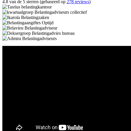
4.8 van de 5 sterren (gebaseerd op
278 reviews
)