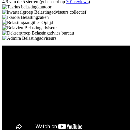
4.9 van de 5 sterren (gebaseerd op
301 reviews
)