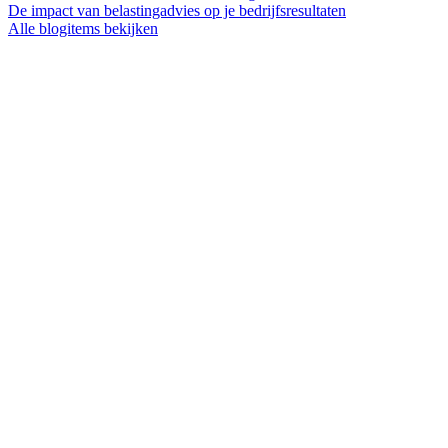
De impact van belastingadvies op je bedrijfsresultaten
Alle blogitems bekijken