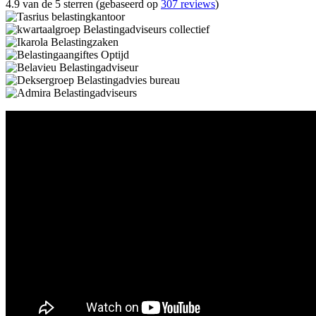
4.9 van de 5 sterren (gebaseerd op
307 reviews
)