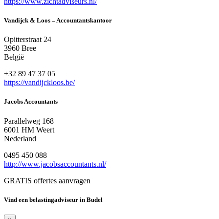
https://www.zichtadviseurs.nl/
Vandijck & Loos – Accountantskantoor
Opitterstraat 24
3960 Bree
België
+32 89 47 37 05
https://vandijckloos.be/
Jacobs Accountants
Parallelweg 168
6001 HM Weert
Nederland
0495 450 088
http://www.jacobsaccountants.nl/
GRATIS offertes aanvragen
Vind een belastingadviseur in Budel