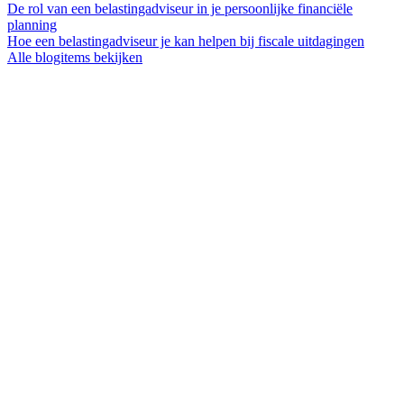
De rol van een belastingadviseur in je persoonlijke financiële
planning
Hoe een belastingadviseur je kan helpen bij fiscale uitdagingen
Alle blogitems bekijken