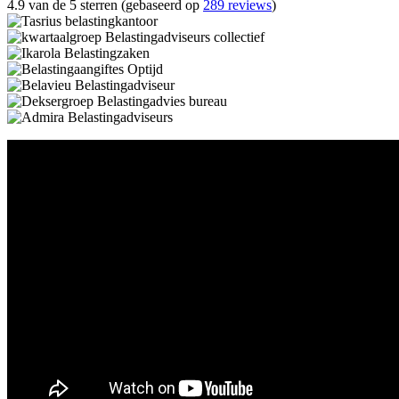
4.9 van de 5 sterren (gebaseerd op
289 reviews
)