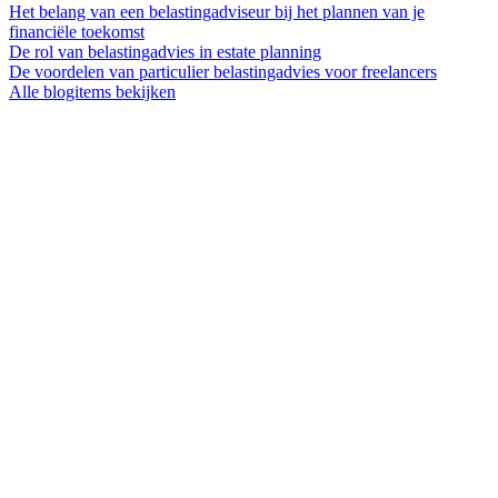
Het belang van een belastingadviseur bij het plannen van je
financiële toekomst
De rol van belastingadvies in estate planning
De voordelen van particulier belastingadvies voor freelancers
Alle blogitems bekijken