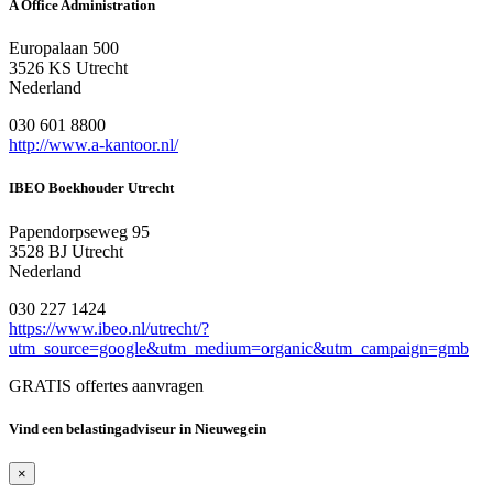
A Office Administration
Europalaan 500
3526 KS Utrecht
Nederland
030 601 8800
http://www.a-kantoor.nl/
IBEO Boekhouder Utrecht
Papendorpseweg 95
3528 BJ Utrecht
Nederland
030 227 1424
https://www.ibeo.nl/utrecht/?
utm_source=google&utm_medium=organic&utm_campaign=gmb
GRATIS offertes aanvragen
Vind een belastingadviseur in Nieuwegein
×