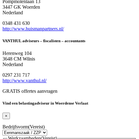
Pompmolenlaan 13
3447 GK Woerden
Nederland
0348 431 630
http://www.huismanpartners.nl/
VANTHUL adviseurs – fiscalisten – accountants
Herenweg 104
3648 CM Wilnis
Nederland
0297 231 717
http://www.vanthul.nl/
GRATIS offertes aanvragen
Vind een belastingadviseur in Woerdense Verlaat
×
Bedrijfsvorm
(Vereist)
Werkzaamheden
(Vereist)