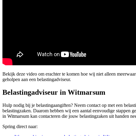
Bekijk deze video om erachter te komen hoe wij niet alleen meerwa
geholpen aan een belastingadviseur.
Belastingadviseur in Witmarsum
Hulp nodig bij je belastingaangiften? Neem contact op met een belasti
belastingzaken. Daarom hebben wij een aantal eenvoudige stappen gefo
in Witmarsum kan contacteren die jouw belastingzaken uit handen ne
Spring direct naar: