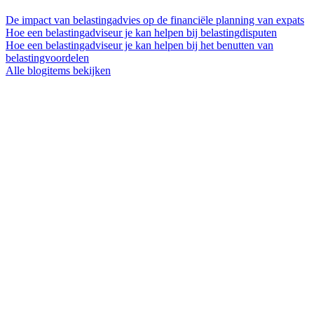
De impact van belastingadvies op de financiële planning van expats
Hoe een belastingadviseur je kan helpen bij belastingdisputen
Hoe een belastingadviseur je kan helpen bij het benutten van
belastingvoordelen
Alle blogitems bekijken