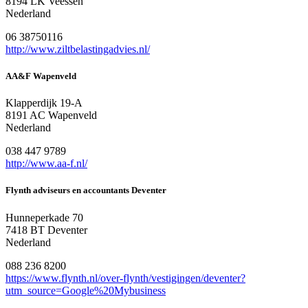
8194 LK Veessen
Nederland
06 38750116
http://www.ziltbelastingadvies.nl/
AA&F Wapenveld
Klapperdijk 19-A
8191 AC Wapenveld
Nederland
038 447 9789
http://www.aa-f.nl/
Flynth adviseurs en accountants Deventer
Hunneperkade 70
7418 BT Deventer
Nederland
088 236 8200
https://www.flynth.nl/over-flynth/vestigingen/deventer?
utm_source=Google%20Mybusiness