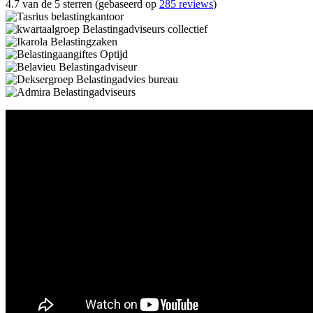
4.7 van de 5 sterren (gebaseerd op
285 reviews
)