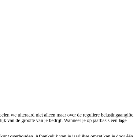
en we uiteraard niet alleen maar over de reguliere belastingaangifte,
jk van de grootte van je bedrijf. Wanneer je op jaarbasis een lage
d kunt overhouden. Afhankelijk van je jaarlijkse omzet kan je door één