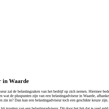
ur in Waarde
ur zal de belastingzaken van het bedrijf op zich nemen. Hiermee bedoel
 wat de pluspunten zijn van een belastingadviseur in Waarde, afhankeli
en zin in? Dan kan een belastingadviseur toch een geschikte keuze zijn.
j inzetten van een belastingadviseur. Dit door het feit dat je veel gel