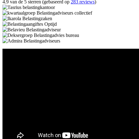
4.9 van de 5 sterren (gebaseerd op
283 reviews
)