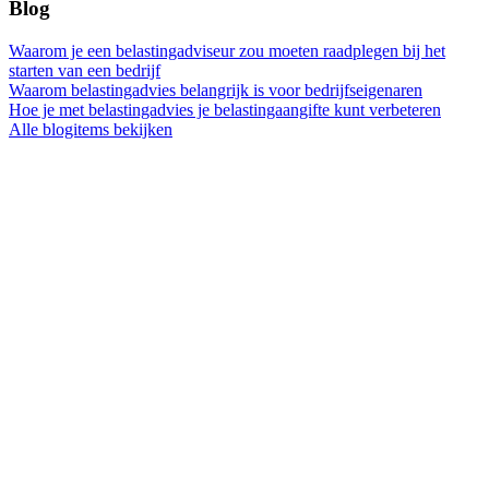
Blog
Waarom je een belastingadviseur zou moeten raadplegen bij het
starten van een bedrijf
Waarom belastingadvies belangrijk is voor bedrijfseigenaren
Hoe je met belastingadvies je belastingaangifte kunt verbeteren
Alle blogitems bekijken