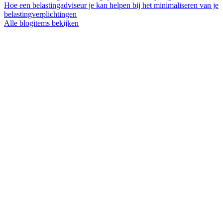
Hoe een belastingadviseur je kan helpen bij het minimaliseren van je
belastingverplichtingen
Alle blogitems bekijken