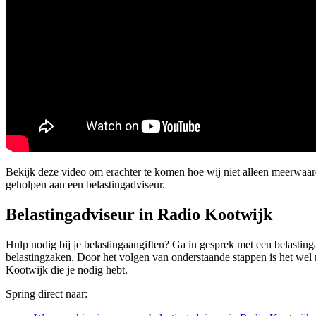
Bekijk deze video om erachter te komen hoe wij niet alleen meerwaa
geholpen aan een belastingadviseur.
Belastingadviseur in Radio Kootwijk
Hulp nodig bij je belastingaangiften? Ga in gesprek met een belasting
belastingzaken. Door het volgen van onderstaande stappen is het wel m
Kootwijk die je nodig hebt.
Spring direct naar: