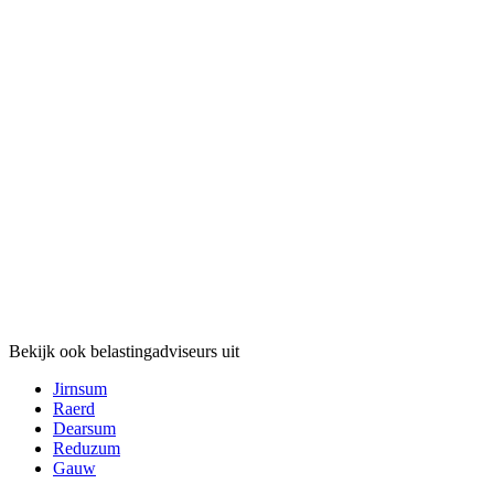
Bekijk ook belastingadviseurs uit
Jirnsum
Raerd
Dearsum
Reduzum
Gauw