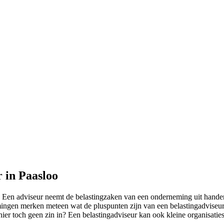
r in Paasloo
en adviseur neemt de belastingzaken van een onderneming uit handen. D
gen merken meteen wat de pluspunten zijn van een belastingadviseur in 
hier toch geen zin in? Een belastingadviseur kan ook kleine organisati