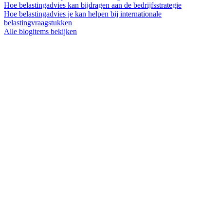
Hoe belastingadvies kan bijdragen aan de bedrijfsstrategie
Hoe belastingadvies je kan helpen bij internationale
belastingvraagstukken
Alle blogitems bekijken