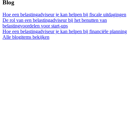
Blog
Hoe een belastingadviseur je kan helpen bij fiscale uitdagingen
De rol van een belastingadviseur bij het benutten van
belastingvoordelen voor start-ups
Hoe een belastingadviseur je kan helpen bij financiële planning
Alle blogitems bekijken