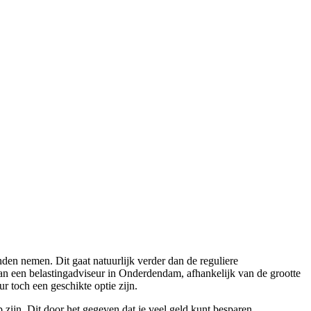
en nemen. Dit gaat natuurlijk verder dan de reguliere
an een belastingadviseur in Onderdendam, afhankelijk van de grootte
r toch een geschikte optie zijn.
zijn. Dit door het gegeven dat je veel geld kunt besparen.