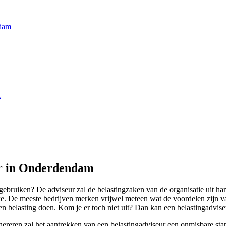
ndam
n
ur in Onderdendam
ruiken? De adviseur zal de belastingzaken van de organisatie uit hand
jke. De meeste bedrijven merken vrijwel meteen wat de voordelen zijn v
gen belasting doen. Kom je er toch niet uit? Dan kan een belastingadviseu
ereren zal het aantrekken van een belastingadviseur een onmisbare stap 