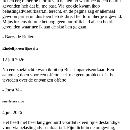
Ik ben erg onder de indruk van het tempo waarmee ik een bedrijf
gevonden heb dat bij me past. Via google kwam ikop
belastingadviseurkaart.nl terecht, en de pagina zag er allemaal
gewoon prima uit dus toen heb ik direct het formuliertje ingevuld.
Mijns inziens duurde het nog geen uur of ik had al een bedrijf
gevonden waarmee ik aan de slag ben gegaan.
- Barry de Ruiter
Eindelijk een fijne site
12 juli 2026
Na een zoektocht kwam ik uit op Belastingadviseurkaart Een
aanvraag doen voor een offerte leek me geen probleem. Ik ben
tevreden over de ontvangen offerte!
- Joost Vos
snelle service
4 juli 2026
Het heeft niet heel lang geduurd voordat ik een fijne deskundige
vond via belastingadviseurkaart.nl. Fijn dicht in de omgeving,