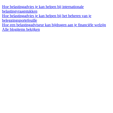
Hoe belastingadvies je kan helpen bij internationale
belastingvraagstukken
Hoe belastingadvies je kan helpen bij het beheren van je
beleggingsportefeuille
Hoe een belastingadviseur kan bijdragen aan je financiële welzijn
Alle blogitems bekijken