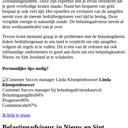
Zelfstandigenaftrek. Door zijn expertise ben je ervan verzekerd dat
je geen overbodige kosten maakt. Naast het besparen van geld
bespaar je ook veel tijd. Het opstellen en versturen van de aangiftes
neemt voor de meeste bedrijfseigenaren veel tijd in beslag. Deze
verspilde energie is natuurlijk zonde. De belastingadviseur neemt al
deze werkzaamheden van je over.
Tevens komt niemand graag in de problemen met de belastingdienst.
Iedere bedrijfseigenaar in ons land is verplicht om zijn aangiftes
volgens de regels in te vullen. Dit is een van de redenen dat ook
zelfstandige ondernemers er goed aan doen om een belastingkantoor
Nieuw en Sint Joosland in te schakelen.
Persoonlijke tips nodig?
Linda
Klompenhouwer
Customer Succes manager bij belastingadviseurkaart.nl
Belastingaangiftes
94%
Prognoses
90%
Communicatie
97%
Ik help je graag
Belastingadviseur in Nieuw en Sint