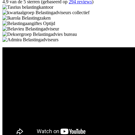
4.9 van de 5 sterren (gebaseerd op
294 reviews
)