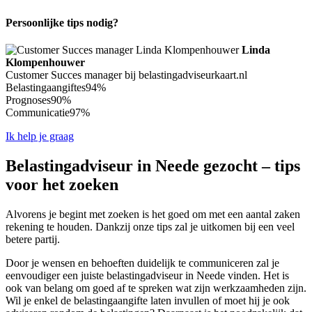
Persoonlijke tips nodig?
Linda
Klompenhouwer
Customer Succes manager bij belastingadviseurkaart.nl
Belastingaangiftes
94%
Prognoses
90%
Communicatie
97%
Ik help je graag
Belastingadviseur in Neede gezocht – tips
voor het zoeken
Alvorens je begint met zoeken is het goed om met een aantal zaken
rekening te houden. Dankzij onze tips zal je uitkomen bij een veel
betere partij.
Door je wensen en behoeften duidelijk te communiceren zal je
eenvoudiger een juiste belastingadviseur in Neede vinden. Het is
ook van belang om goed af te spreken wat zijn werkzaamheden zijn.
Wil je enkel de belastingaangifte laten invullen of moet hij je ook