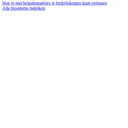
Hoe je met belastingadvies je bedrijfskosten kunt verlagen
Alle blogitems bekijken