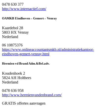
0478 630 377
http://www.internactief.com/
OAMKB Eindhoven – Gemert – Venray
Kaardebol 28
5803 HX Venray
Nederland
06 10875376
https://www.onlineaccountantsmkb.nl/administratiekantoor-
eindhoven-gemert-venray.html
Hermien vd Brand Adm.&Bel.adv.
Koudenhoek 2
5824 AH Holthees
Nederland
0478 636 958
http://www.hermienvandenbrand.com/
GRATIS offertes aanvragen