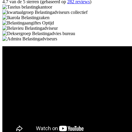
4.7 van de 5 sterren (gebaseerd op
282 reviews
)