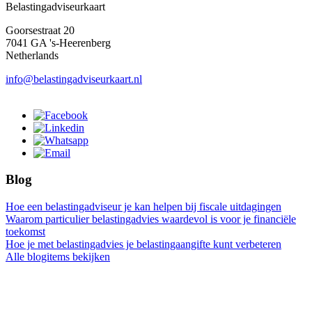
Belastingadviseurkaart
Goorsestraat 20
7041 GA 's-Heerenberg
Netherlands
info@belastingadviseurkaart.nl
Blog
Hoe een belastingadviseur je kan helpen bij fiscale uitdagingen
Waarom particulier belastingadvies waardevol is voor je financiële
toekomst
Hoe je met belastingadvies je belastingaangifte kunt verbeteren
Alle blogitems bekijken