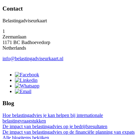
Contact
Belastingadviseurkaart
1
Zeemanlaan
1171 BC Badhoevedorp
Netherlands
info@belastingadviseurkaart.nl
Blog
Hoe belastingadvies je kan helpen bij internationale
belastingvraagstukken
De impact van belastingadvies op je bedrijfsresultaten
De impact van belastingadvies op de financiële planning van expats
Alle blogitems bekijken