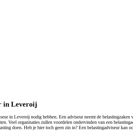
 in Leveroij
eur in Leveroij nodig hebben. Een adviseur neemt de belastingzaken va
sten. Veel organisaties zullen voordelen ondervinden van een belastingadv
elasting doen. Heb je hier toch geen zin in? Een belastingadviseur kan o