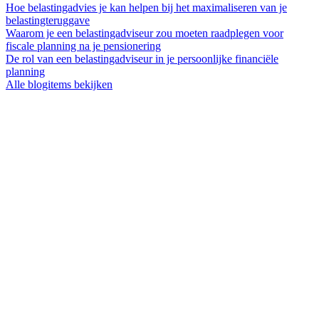
Hoe belastingadvies je kan helpen bij het maximaliseren van je
belastingteruggave
Waarom je een belastingadviseur zou moeten raadplegen voor
fiscale planning na je pensionering
De rol van een belastingadviseur in je persoonlijke financiële
planning
Alle blogitems bekijken