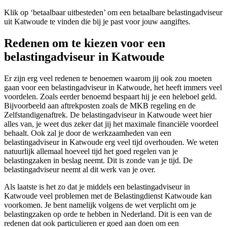
Klik op ‘betaalbaar uitbesteden’ om een betaalbare belastingadviseur
uit Katwoude te vinden die bij je past voor jouw aangiftes.
Redenen om te kiezen voor een
belastingadviseur in Katwoude
Er zijn erg veel redenen te benoemen waarom jij ook zou moeten
gaan voor een belastingadviseur in Katwoude, het heeft immers veel
voordelen. Zoals eerder benoemd bespaart hij je een heleboel geld.
Bijvoorbeeld aan aftrekposten zoals de MKB regeling en de
Zelfstandigenaftrek. De belastingadviseur in Katwoude weet hier
alles van, je weet dus zeker dat jij het maximale financiële voordeel
behaalt. Ook zal je door de werkzaamheden van een
belastingadviseur in Katwoude erg veel tijd overhouden. We weten
natuurlijk allemaal hoeveel tijd het goed regelen van je
belastingzaken in beslag neemt. Dit is zonde van je tijd. De
belastingadviseur neemt al dit werk van je over.
Als laatste is het zo dat je middels een belastingadviseur in
Katwoude veel problemen met de Belastingdienst Katwoude kan
voorkomen. Je bent namelijk volgens de wet verplicht om je
belastingzaken op orde te hebben in Nederland. Dit is een van de
redenen dat ook particulieren er goed aan doen om een