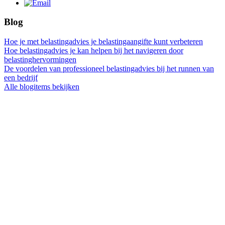
Blog
Hoe je met belastingadvies je belastingaangifte kunt verbeteren
Hoe belastingadvies je kan helpen bij het navigeren door
belastinghervormingen
De voordelen van professioneel belastingadvies bij het runnen van
een bedrijf
Alle blogitems bekijken