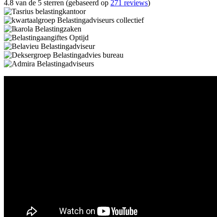
4.8 van de 5 sterren (gebaseerd op
271 reviews
)