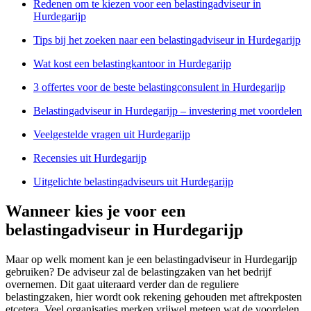
Redenen om te kiezen voor een belastingadviseur in
Hurdegarijp
Tips bij het zoeken naar een belastingadviseur in Hurdegarijp
Wat kost een belastingkantoor in Hurdegarijp
3 offertes voor de beste belastingconsulent in Hurdegarijp
Belastingadviseur in Hurdegarijp – investering met voordelen
Veelgestelde vragen uit Hurdegarijp
Recensies uit Hurdegarijp
Uitgelichte belastingadviseurs uit Hurdegarijp
Wanneer kies je voor een
belastingadviseur in Hurdegarijp
Maar op welk moment kan je een belastingadviseur in Hurdegarijp
gebruiken? De adviseur zal de belastingzaken van het bedrijf
overnemen. Dit gaat uiteraard verder dan de reguliere
belastingzaken, hier wordt ook rekening gehouden met aftrekposten
etcetera. Veel organisaties merken vrijwel meteen wat de voordelen