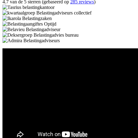
4.7 van de 5 sterren (gebaseerd op
285 reviews
)