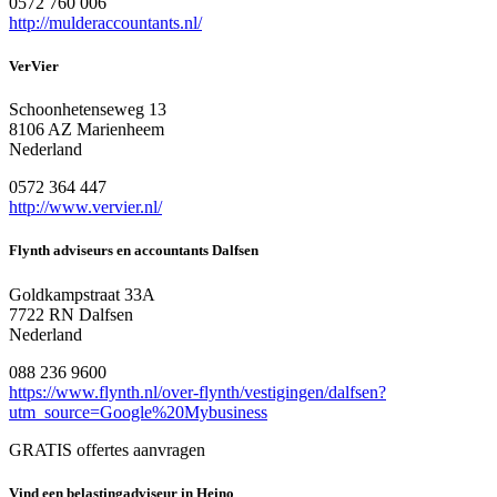
0572 760 006
http://mulderaccountants.nl/
VerVier
Schoonhetenseweg 13
8106 AZ Marienheem
Nederland
0572 364 447
http://www.vervier.nl/
Flynth adviseurs en accountants Dalfsen
Goldkampstraat 33A
7722 RN Dalfsen
Nederland
088 236 9600
https://www.flynth.nl/over-flynth/vestigingen/dalfsen?
utm_source=Google%20Mybusiness
GRATIS offertes aanvragen
Vind een belastingadviseur in Heino