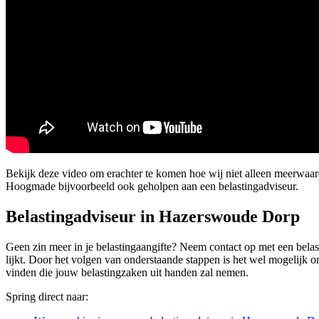
Bekijk deze video om erachter te komen hoe wij niet alleen meerwaa
Hoogmade bijvoorbeeld ook geholpen aan een belastingadviseur.
Belastingadviseur in Hazerswoude Dorp
Geen zin meer in je belastingaangifte? Neem contact op met een belast
lijkt. Door het volgen van onderstaande stappen is het wel mogelijk o
vinden die jouw belastingzaken uit handen zal nemen.
Spring direct naar: