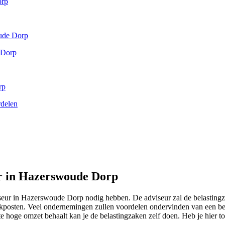
orp
oude Dorp
e Dorp
rp
rdelen
ur in Hazerswoude Dorp
dviseur in Hazerswoude Dorp nodig hebben. De adviseur zal de belastin
trekposten. Veel ondernemingen zullen voordelen ondervinden van een be
 te hoge omzet behaalt kan je de belastingzaken zelf doen. Heb je hier t