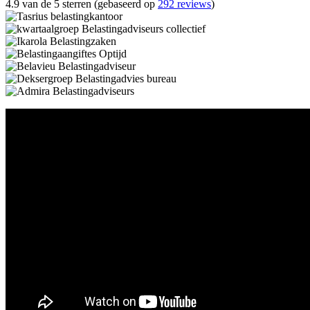
4.9 van de 5 sterren (gebaseerd op
292 reviews
)