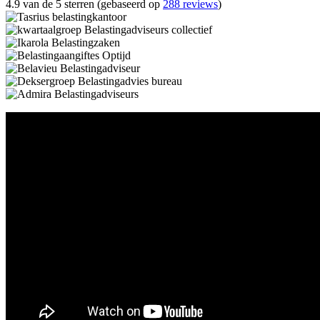
4.9 van de 5 sterren (gebaseerd op
288 reviews
)