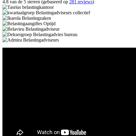
4.8 van de 5 sterren (gebaseerd op
281 reviews
)