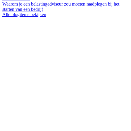
Waarom je een belastingadviseur zou moeten raadplegen bij het
starten van een bedrijf
Alle blogitems bekijken