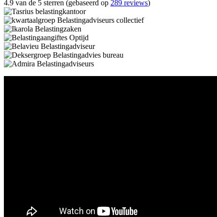
4.9 van de 5 sterren (gebaseerd op
289 reviews
)