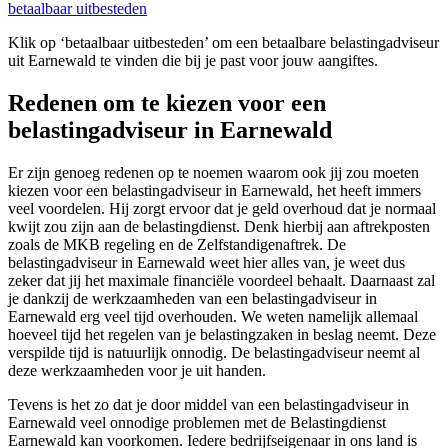
betaalbaar uitbesteden
Klik op ‘betaalbaar uitbesteden’ om een betaalbare belastingadviseur
uit Earnewald te vinden die bij je past voor jouw aangiftes.
Redenen om te kiezen voor een
belastingadviseur in Earnewald
Er zijn genoeg redenen op te noemen waarom ook jij zou moeten
kiezen voor een belastingadviseur in Earnewald, het heeft immers
veel voordelen. Hij zorgt ervoor dat je geld overhoud dat je normaal
kwijt zou zijn aan de belastingdienst. Denk hierbij aan aftrekposten
zoals de MKB regeling en de Zelfstandigenaftrek. De
belastingadviseur in Earnewald weet hier alles van, je weet dus
zeker dat jij het maximale financiële voordeel behaalt. Daarnaast zal
je dankzij de werkzaamheden van een belastingadviseur in
Earnewald erg veel tijd overhouden. We weten namelijk allemaal
hoeveel tijd het regelen van je belastingzaken in beslag neemt. Deze
verspilde tijd is natuurlijk onnodig. De belastingadviseur neemt al
deze werkzaamheden voor je uit handen.
Tevens is het zo dat je door middel van een belastingadviseur in
Earnewald veel onnodige problemen met de Belastingdienst
Earnewald kan voorkomen. Iedere bedrijfseigenaar in ons land is