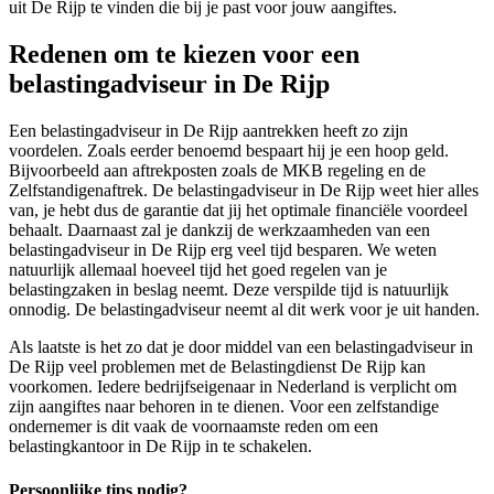
uit De Rijp te vinden die bij je past voor jouw aangiftes.
Redenen om te kiezen voor een
belastingadviseur in De Rijp
Een belastingadviseur in De Rijp aantrekken heeft zo zijn
voordelen. Zoals eerder benoemd bespaart hij je een hoop geld.
Bijvoorbeeld aan aftrekposten zoals de MKB regeling en de
Zelfstandigenaftrek. De belastingadviseur in De Rijp weet hier alles
van, je hebt dus de garantie dat jij het optimale financiële voordeel
behaalt. Daarnaast zal je dankzij de werkzaamheden van een
belastingadviseur in De Rijp erg veel tijd besparen. We weten
natuurlijk allemaal hoeveel tijd het goed regelen van je
belastingzaken in beslag neemt. Deze verspilde tijd is natuurlijk
onnodig. De belastingadviseur neemt al dit werk voor je uit handen.
Als laatste is het zo dat je door middel van een belastingadviseur in
De Rijp veel problemen met de Belastingdienst De Rijp kan
voorkomen. Iedere bedrijfseigenaar in Nederland is verplicht om
zijn aangiftes naar behoren in te dienen. Voor een zelfstandige
ondernemer is dit vaak de voornaamste reden om een
belastingkantoor in De Rijp in te schakelen.
Persoonlijke tips nodig?