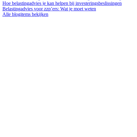
Hoe belastingadvies je kan helpen bij investeringsbeslissingen
Belastingadvies voor zzp’ers: Wat je moet weten
Alle blogitems bekijken