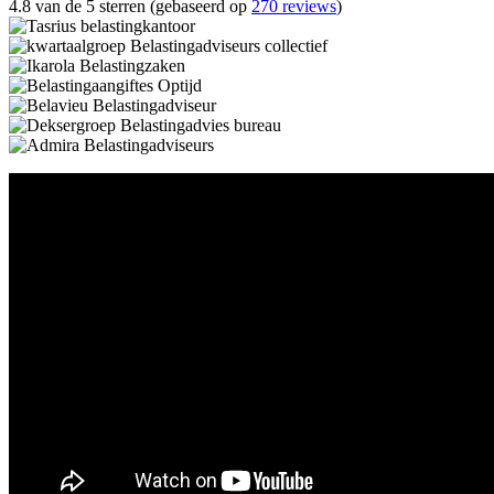
4.8 van de 5 sterren (gebaseerd op
270 reviews
)