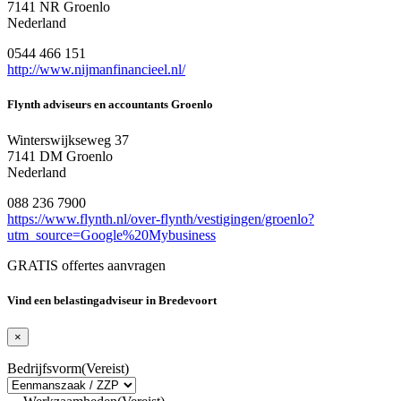
7141 NR Groenlo
Nederland
0544 466 151
http://www.nijmanfinancieel.nl/
Flynth adviseurs en accountants Groenlo
Winterswijkseweg 37
7141 DM Groenlo
Nederland
088 236 7900
https://www.flynth.nl/over-flynth/vestigingen/groenlo?
utm_source=Google%20Mybusiness
GRATIS offertes aanvragen
Vind een belastingadviseur in Bredevoort
×
Bedrijfsvorm
(Vereist)