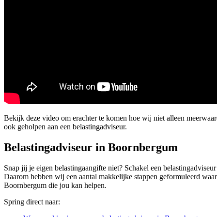
Bekijk deze video om erachter te komen hoe wij niet alleen meerwa
ook geholpen aan een belastingadviseur.
Belastingadviseur in Boornbergum
Snap jij je eigen belastingaangifte niet? Schakel een belastingadviseu
Daarom hebben wij een aantal makkelijke stappen geformuleerd waarmee 
Boornbergum die jou kan helpen.
Spring direct naar: