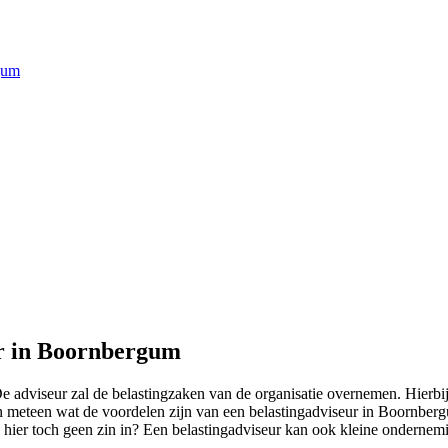
gum
ur in Boornbergum
dviseur zal de belastingzaken van de organisatie overnemen. Hierbij g
en meteen wat de voordelen zijn van een belastingadviseur in Boornbergu
e hier toch geen zin in? Een belastingadviseur kan ook kleine ondernem