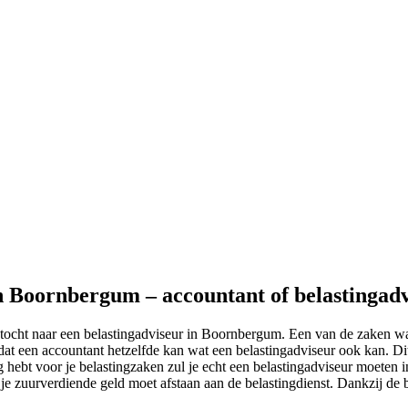
in Boornbergum – accountant of belastingad
ktocht naar een belastingadviseur in Boornbergum. Een van de zaken w
t een accountant hetzelfde kan wat een belastingadviseur ook kan. Dit i
g hebt voor je belastingzaken zul je echt een belastingadviseur moeten 
n je zuurverdiende geld moet afstaan aan de belastingdienst. Dankzij de b