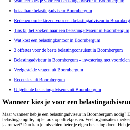
Wanneer kies je voor een belastingadviseur in Boornbergum
betaalbare belastingadviseur Boornbergum
Redenen om te kiezen voor een belastingadviseur in Boornber
Tips bij het zoeken naar een belastingadviseur in Boornbergum
Wat kost een belastingkantoor in Boornbergum
3 offertes voor de beste belastingconsulent in Boornbergum
Belastingadviseur in Boornbergum – investering met voordelen
Veelgestelde vragen uit Boornbergum
Recensies uit Boornbergum
Uitgelichte belastingadviseurs uit Boornbergum
Wanneer kies je voor een belastingadvise
Maar wanneer heb je een belastingadviseur in Boornbergum nodig? De a
belastingaangifte, hij let ook op aftrekposten. Veel organisaties merk
jaaromzet? Dan kan je misschien beter je eigen belasting doen. Heb j